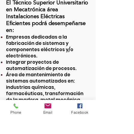
El Técnico Superior Universitario
en Mecatrónica área
Instalaciones Eléctricas
Eficientes podrá desempeñarse
en:
Empresas dedicadas a la
fabricación de sistemas y
componentes eléctricos y/o
electrónicos.
Integrar proyectos de
automatización de procesos.
Área de mantenimiento de
sistemas automatizados en:
industrias químicas,
farmacéuticas, transformación
de la madera, metal mecánica,
automotriz, textil y de la
confección, proceso de alimentos,
Phone
Email
Facebook
sector eléctrico.
Empresas dedicadas a
proporcionar servicios generales