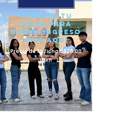
TRAMITA TU
ficha para
nuevo ingreso
2026 AQUÍ
Precio de la ficha $326.00
mxn