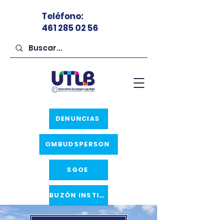
Teléfono
:
461 285 02 56
DENUNCIAS
OMBUDSPERSON
SGOE
BUZÓN INSTITUCIONAL