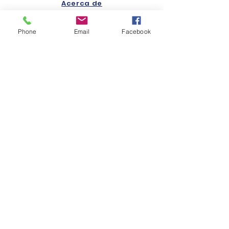
Acerca de
Aspirantes
Phone
Email
Facebook
Alumnos
Usuarios externos
Consejo Directivo
Transparencia
Contacto
CONÉCTATE
CONTÁCTANOS
Av. Rodolfo Neri Vela 401,