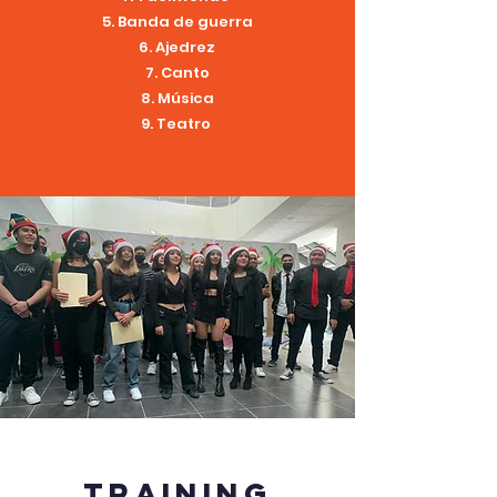
Banda de guerra
Ajedrez
Canto
Música
Teatro
Training