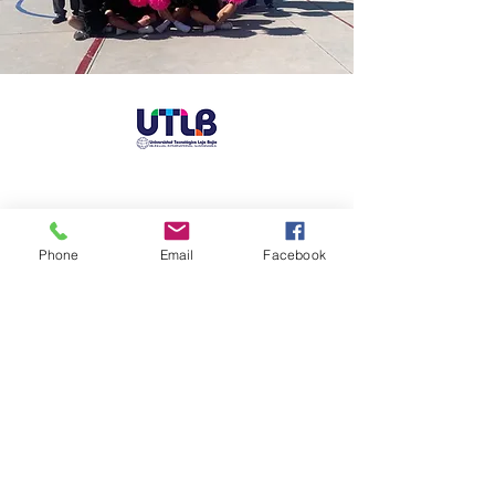
NAVEGACIÓN RÁPIDA
Phone
Email
Facebook
Acerca de
Aspirantes
Alumnos
Usuarios externos
Consejo Directivo
Transparencia