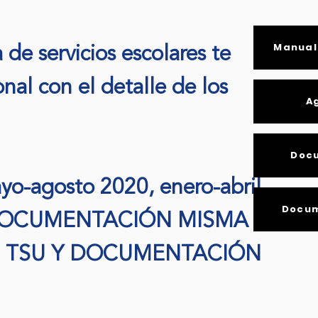
Manual 
de servicios escolares te
onal con el detalle de los
A
Doc
yo-agosto 2020, enero-abril
Docum
A DOCUMENTACIÓN MISMA
 TSU Y DOCUMENTACIÓN