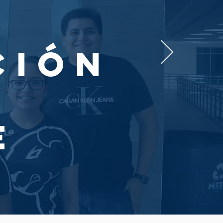
ción
e