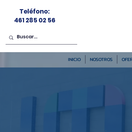
Teléfono
:
461 285 02 56
INICIO
NOSOTROS
OFER