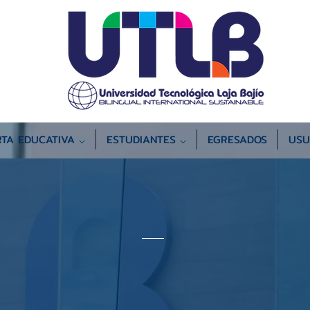
TA EDUCATIVA ⌵
ESTUDIANTES ⌵
EGRESADOS
USU