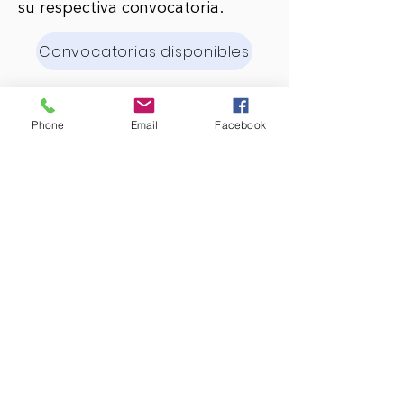
su respectiva convocatoria.
Convocatorias disponibles
Phone
Email
Facebook
NAVEGACIÓN RÁPIDA
Acerca de
Aspirantes
Alumnos
Usuarios externos
Consejo Directivo