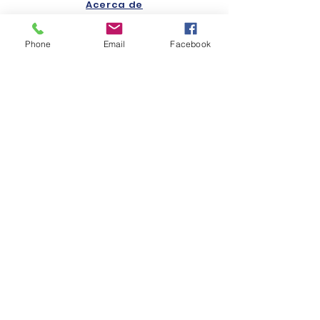
Acerca de
Aspirantes
Phone
Email
Facebook
Alumnos
Usuarios externos
Consejo Directivo
Transparencia
Contacto
CONÉCTATE
CONTÁCTANOS
Av. Rodolfo Neri Vela 401,