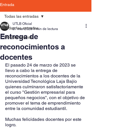
Entrada
Todas las entradas
UTLB Oficial
Todas las entradas
27 mar 2023
1 min de lectura
Entrega de
Últimas noticias
reconocimientos a
docentes
El pasado 24 de marzo de 2023 se 
llevo a cabo la entrega de 
reconocimientos a los docentes de la 
Universidad Tecnológica Laja Bajío 
quienes culminaron satisfactoriamente 
el curso "Gestión empresarial para 
pequeños negocios", con el objetivo de 
promover el tema de emprendimiento 
entre la comunidad estudiantil. 
Muchas felicidades docentes por este 
logro. 