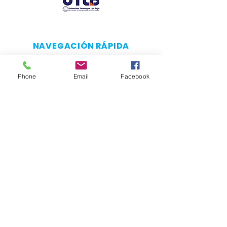
NAVEGACIÓN RÁPIDA
Acerca de
Phone
Email
Facebook
Aspirantes
Alumnos
Usuarios externos
Consejo Directivo
Transparencia
Contacto
CONÉCTATE