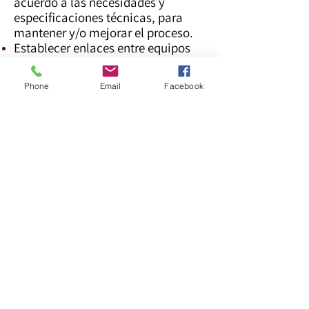
acuerdo a las necesidades y
especificaciones técnicas, para
mantener y/o mejorar el proceso.
Establecer enlaces entre equipos
y/o dispositivos considerando las
necesidades y recursos de la
Phone
Email
Facebook
empresa, así como la normatividad
establecida, para eficientar los
procesos de comunicación y
control.
3. Selección de materiales e
implementación de sistemas
mecánicos para aplicaciones
industriales y desarrollo de ciencia
básica.
Conocimiento y selección de
materiales para ingeniería en
aplicaciones de automatización y
control.
Conocimiento y aplicación de
materiales de acuerdo a los modos